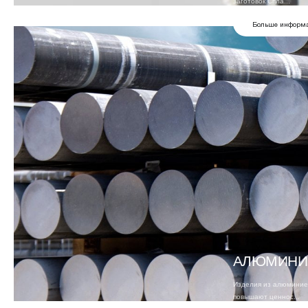
заготовок Спла...
Больше информ
АЛЮМИНИ
Изделия из алюминиев
повышают ценнос...