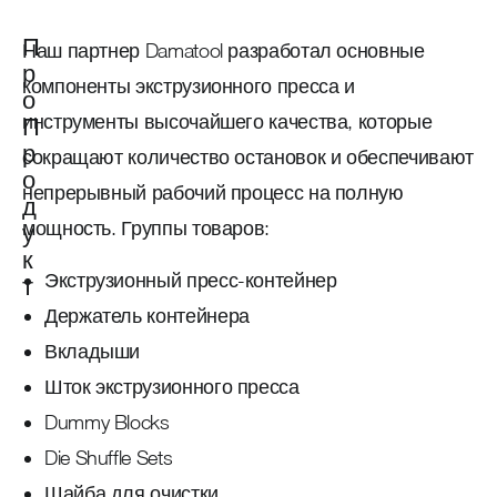
П
Наш партнер Damatool разработал основные
р
компоненты экструзионного пресса и
о
инструменты высочайшего качества, которые
П
р
сокращают количество остановок и обеспечивают
о
непрерывный рабочий процесс на полную
д
мощность. Группы товаров:
у
к
Экструзионный пресс-контейнер
т
Держатель контейнера
Вкладыши
Шток экструзионного пресса
Dummy Blocks
Die Shuffle Sets
Шайба для очистки