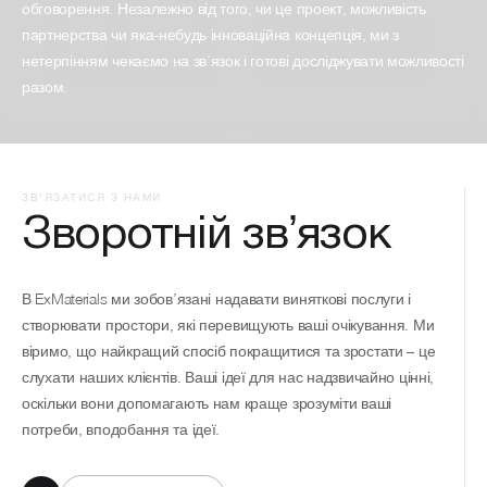
обговорення. Незалежно від того, чи це проект, можливість
партнерства чи яка-небудь інноваційна концепція, ми з
нетерпінням чекаємо на зв’язок і готові досліджувати можливості
разом.
ЗВ'ЯЗАТИСЯ З НАМИ
Зворотній звʼязок
В ExMaterials ми зобов’язані надавати виняткові послуги і
створювати простори, які перевищують ваші очікування. Ми
віримо, що найкращий спосіб покращитися та зростати – це
слухати наших клієнтів. Ваші ідеї для нас надзвичайно цінні,
оскільки вони допомагають нам краще зрозуміти ваші
потреби, вподобання та ідеї.