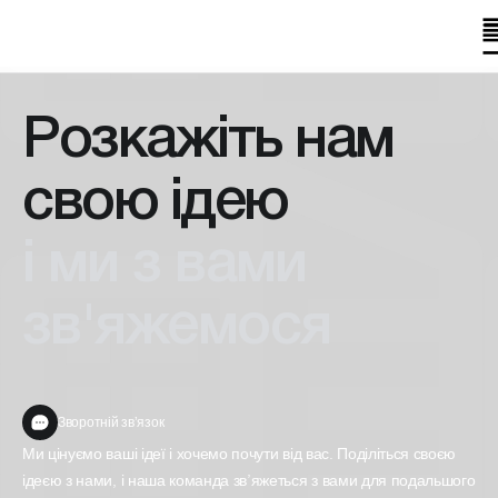
Розкажіть нам
свою ідею
і ми з вами
зв'яжемося
Зворотній звʼязок
Ми цінуємо ваші ідеї і хочемо почути від вас. Поділіться своєю
ідеєю з нами, і наша команда зв’яжеться з вами для подальшого