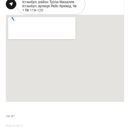
Істанбул, район Тузла Махалля
Істанбул, вулиця Рейс Крекед, №
1 № 119-120
ІМʼЯ*