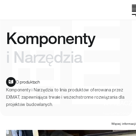
Komponenty
i Narzędzia
O produktach
Komponenty i Narzędzia to linia produktów oferowana przez
EXMAT, zapewniająca trwałe i wszechstronne rozwiązania dla
WYTŁACZA
projektów budowlanych.
Nasz partner Damatool op
Więcej informacji