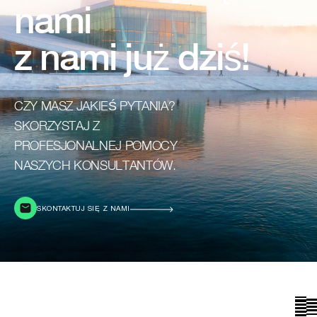
nami
z nami już dziś!
CZY MASZ JAKIEŚ PYTANIA?
SKORZYSTAJ Z
PROFESJONALNEJ POMOCY
NASZYCH KONSULTANTÓW.
SKONTAKTUJ SIĘ Z NAMI