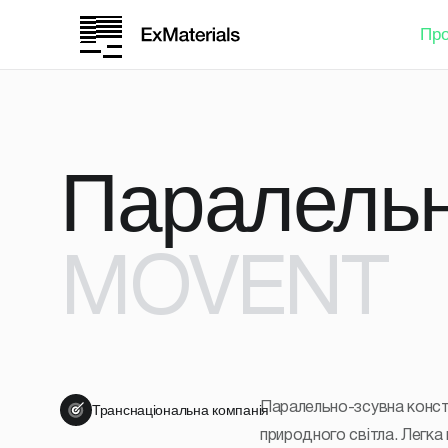
Про
Паралельн
MOVENT
Транснаціональна компанія
Паралельно-зсувна констр
природного світла. Легка 