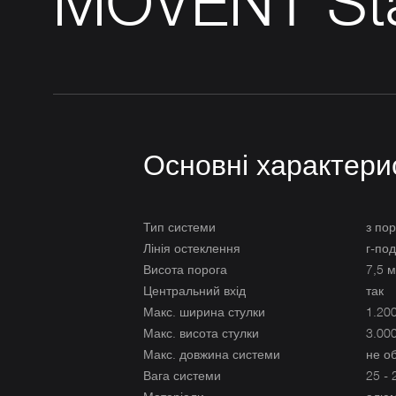
MOVENT Sta
Основні характери
Тип системи
з по
Лінія остеклення
г-под
Висота порога
7,5 
Центральний вхід
так
Макс. ширина стулки
1.20
Макс. висота стулки
3.00
Макс. довжина системи
не о
Вага системи
25 - 