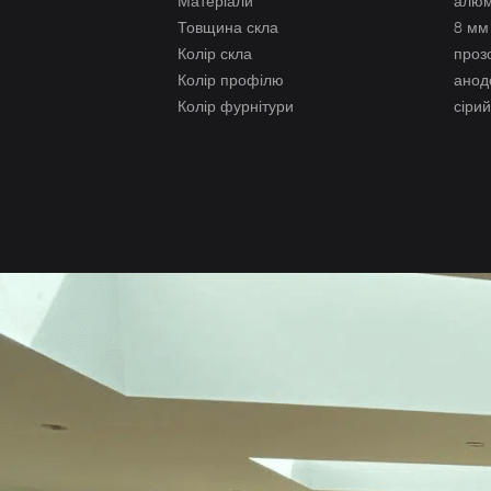
Матеріали
алюмі
Товщина скла
8 мм
Колір скла
прозо
Колір профілю
анод
Колір фурнітури
сіри