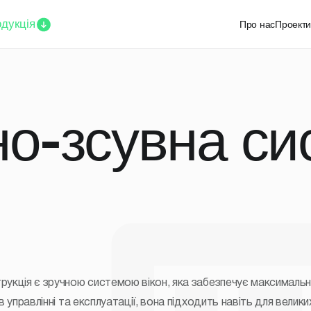
дукція
Про нас
Проект
о-зсувна си
укція є зручною системою вікон, яка забезпечує максимальн
в управлінні та експлуатації, вона підходить навіть для велик