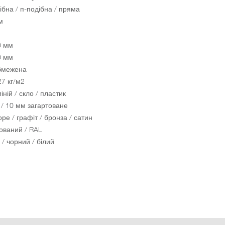
ібна / п-подібна / пряма
м
0 мм
0 мм
бмежена
27 кг/м2
ній / скло / пластик
 / 10 мм загартоване
ре / графіт / бронза / сатин
ований / RAL
 / чорний / білий