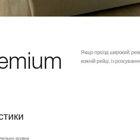
emium
Якщо проїзд широкий, реко
кожній рейці, із розсуванн
стики
лельно-зсувна