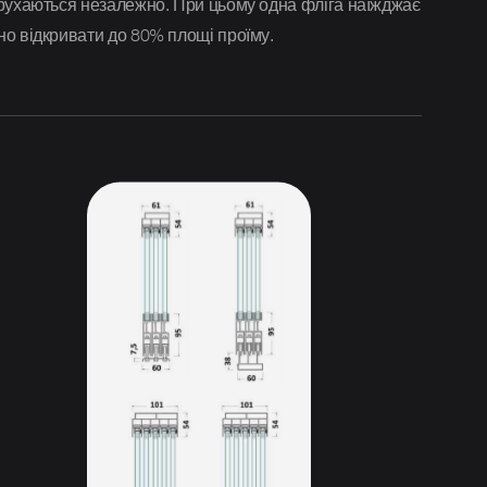
і рухаються незалежно. При цьому одна фліга наїжджає
но відкривати до 80% площі проїму.