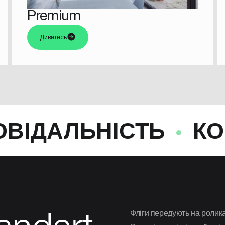
Premium
Дивитись
НІСТЬ
КОРПОРАТ
Фліги передують на ролик