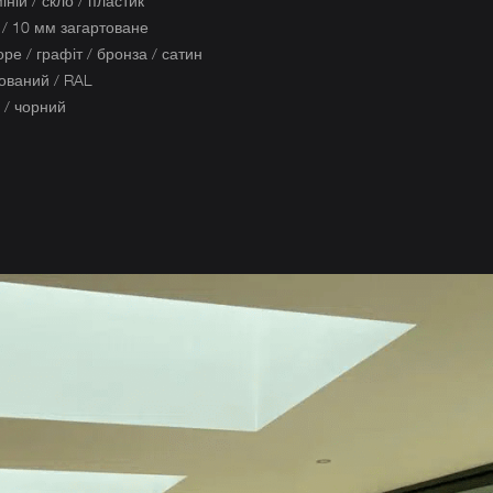
ній / скло / пластик
 / 10 мм загартоване
ре / графіт / бронза / сатин
ований / RAL
й / чорний