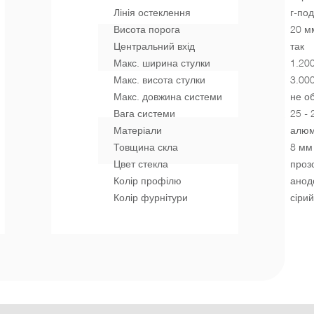
Лінія остеклення
г-под
Висота порога
20 м
Центральний вхід
так
Макс. ширина стулки
1.20
Макс. висота стулки
3.00
Макс. довжина системи
не о
Вага системи
25 - 
Матеріали
алюмі
Товщина скла
8 мм
Цвет стекла
прозо
Колір профілю
анод
Колір фурнітури
сірий