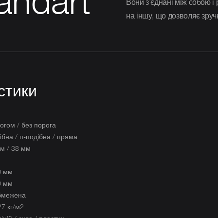
ndart
Вони з’єднані між собою 
на іншу, що дозволяє зруч
стики
рогом / без порога
ібна / п-подібна / пряма
мм / 38 мм
0 мм
0 мм
бмежена
27 кг/м2