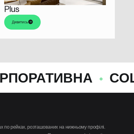
Plus
Дивитись
ИВНА
СОЦІАЛЬНА
ах по рейках, розташованих на нижньому профілі.