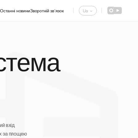
De
|
|
и
Останні новини
Зворотній зв’язок
Ua
Pl
стема
ий вхід
их за площею