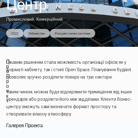
Центр
Промисловий, Комерційний
2020
Узбекистан
Розсувні скляні системи
П
Цікавим рішенням стала можливість організації офісів як у
р
форматі кабінету, так і стилі Open Space. Планування будівлі
о
П
дозволяє зручно розділити поверх на три сектори.
р
о
е
Таким чином, можна буде відокремити приміщення від інших
к
орендарів або розділити його між відділами. Клієнти бізнес-
т
центру зможуть самі визначати формат простору та
створювати власну атмосферу.
Галерея Проекта