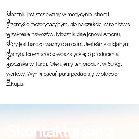
O
Mocznik jest stosowany w medycynie, chemii,
p
przemyśle motoryzacyjnym, ale najczęściej w rolnictwie
r
w zakresie nawozów. Mocznik daje jonowi Amonu,
o
d
który jest bardzo ważny dla roślin. Jesteśmy oficjalnym
u
dystrybutorem środkowoazjatyckiego producenta
k
mocznika w Turcji. Oferujemy ten produkt w 50 kg.
c
i
worków. Wyniki badań partii podaje się w okresie
e
zakupu.
Skontaktuj się z