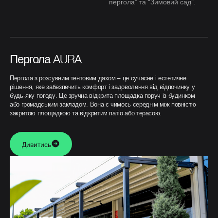
пергола” та “Зимовий сад”.
Пергола AURA
Пергола з розсувним тентовим дахом – це сучасне і естетичне
рішення, яке забезпечить комфорт і задоволення від відпочинку у
будь-яку погоду. Це зручна відкрита площадка поруч із будинком
або громадським закладом. Вона є чимось середнім між повністю
закритою площадкою та відкритим патіо або терасою.
Дивитись