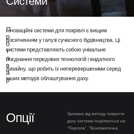
Системи
П
Інноваційні системи для покрівлі є вищим
р
досягненням у галузі сучасного будівництва. Ці
о
системи представляють собою унікальне
т
о
поєднання передових технологій і видатного
в
дизайну, що робить їх неперевершеними серед
а
інших методів облаштування даху.
р
Опції
Залежно від методу покриття
даху системи поділяються на:
“Пергола”, “Біокліматична