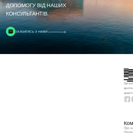
ДОПОМОГУ ВІД НАШИХ
КОНСУЛЬТАНТІВ.
ЗАʼЯЗАТИСЬ З НАМИ
Органі
архіте
аудито
Ком
Про н
Проек