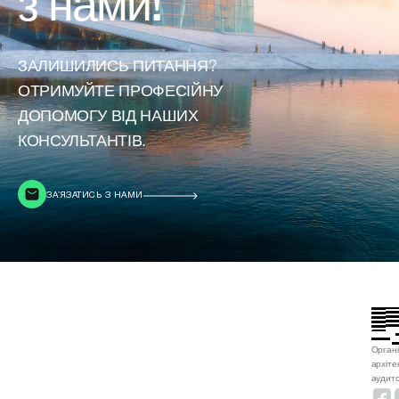
з нами!
ЗАЛИШИЛИСЬ ПИТАННЯ?
ОТРИМУЙТЕ ПРОФЕСІЙНУ
ДОПОМОГУ ВІД НАШИХ
КОНСУЛЬТАНТІВ.
ЗАʼЯЗАТИСЬ З НАМИ
Органі
архіте
аудито