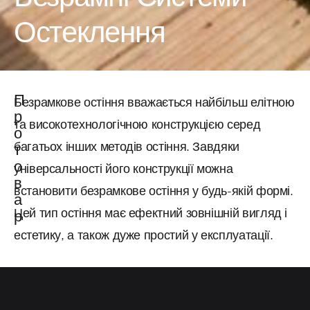
Остеклення
П
Безрамкове остіння вважається найбільш елітною
р
та високотехнологічною конструкцією серед
о
багатьох інших методів остіння. Завдяки
т
о
універсальності його конструкції можна
в
встановити безрамкове остіння у будь-якій формі.
а
Цей тип остіння має ефектний зовнішній вигляд і
р
естетику, а також дуже простий у експлуатації.