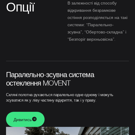
Опції
В залежності від способу
відкривання безрамкове
остіння розподіляється на такі
системи: “Паралельно-
зсувна”, “Обертово-складна” і
“Безпоріг верхньовісна”.
Паралельно-зсувна система
остеклення MOVENT
Скляні полотна рухаються паралельно одне одному і можуть
зсуватися як у ліву частину відкриття, так і у праву.
Дивитись